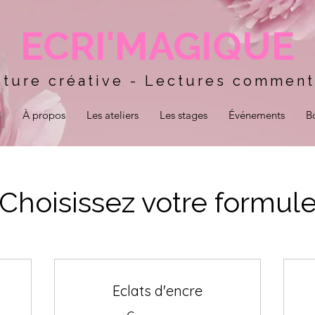
ECRI'MAGIQUE
iture créative - Lectures commen
l
À propos
Les ateliers
Les stages
Événements
B
Choisissez votre formul
Eclats d'encre