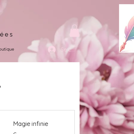
tées
outique
Se connecter
e
Magie infinie