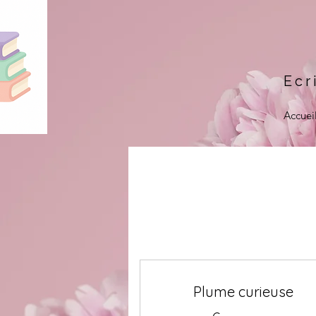
Ecr
Accuei
Plume curieuse