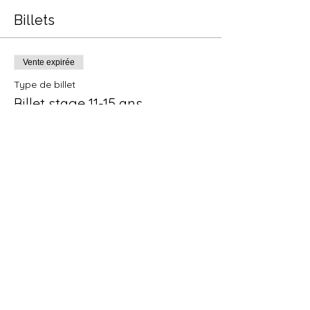
Billets
Vente expirée
Type de billet
Billet stage 11-15 ans
Prix
225,00 €
+ 5,63 € de frais de billetterie
Partager cet événement